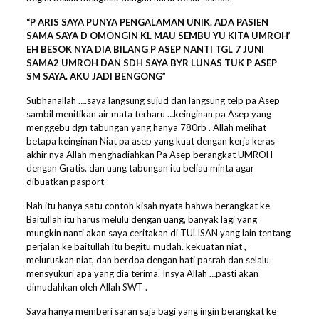
“P ARIS SAYA PUNYA PENGALAMAN UNIK. ADA PASIEN
SAMA SAYA D OMONGIN KL MAU SEMBU YU KITA UMROH’
EH BESOK NYA DIA BILANG P ASEP NANTI TGL 7 JUNI
SAMA2 UMROH DAN SDH SAYA BYR LUNAS TUK P ASEP
SM SAYA. AKU JADI BENGONG”
Subhanallah ….saya langsung sujud dan langsung telp pa Asep
sambil menitikan air mata terharu …keinginan pa Asep yang
menggebu dgn tabungan yang hanya 780rb . Allah melihat
betapa keinginan Niat pa asep yang kuat dengan kerja keras
akhir nya Allah menghadiahkan Pa Asep berangkat UMROH
dengan Gratis. dan uang tabungan itu beliau minta agar
dibuatkan pasport
Nah itu hanya satu contoh kisah nyata bahwa berangkat ke
Baitullah itu harus melulu dengan uang, banyak lagi yang
mungkin nanti akan saya ceritakan di TULISAN yang lain tentang
perjalan ke baitullah itu begitu mudah. kekuatan niat ,
meluruskan niat, dan berdoa dengan hati pasrah dan selalu
mensyukuri apa yang dia terima. Insya Allah …pasti akan
dimudahkan oleh Allah SWT .
Saya hanya memberi saran saja bagi yang ingin berangkat ke