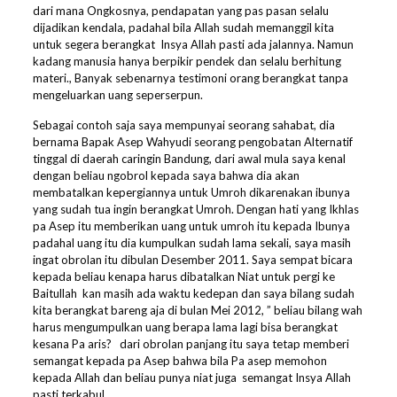
dari mana Ongkosnya, pendapatan yang pas pasan selalu
dijadikan kendala, padahal bila Allah sudah memanggil kita
untuk segera berangkat Insya Allah pasti ada jalannya. Namun
kadang manusia hanya berpikir pendek dan selalu berhitung
materi., Banyak sebenarnya testimoni orang berangkat tanpa
mengeluarkan uang seperserpun.
Sebagai contoh saja saya mempunyai seorang sahabat, dia
bernama Bapak Asep Wahyudi seorang pengobatan Alternatif
tinggal di daerah caringin Bandung, dari awal mula saya kenal
dengan beliau ngobrol kepada saya bahwa dia akan
membatalkan kepergiannya untuk Umroh dikarenakan ibunya
yang sudah tua ingin berangkat Umroh. Dengan hati yang Ikhlas
pa Asep itu memberikan uang untuk umroh itu kepada Ibunya
padahal uang itu dia kumpulkan sudah lama sekali, saya masih
ingat obrolan itu dibulan Desember 2011. Saya sempat bicara
kepada beliau kenapa harus dibatalkan Niat untuk pergi ke
Baitullah kan masih ada waktu kedepan dan saya bilang sudah
kita berangkat bareng aja di bulan Mei 2012, ” beliau bilang wah
harus mengumpulkan uang berapa lama lagi bisa berangkat
kesana Pa aris? dari obrolan panjang itu saya tetap memberi
semangat kepada pa Asep bahwa bila Pa asep memohon
kepada Allah dan beliau punya niat juga semangat Insya Allah
pasti terkabul.