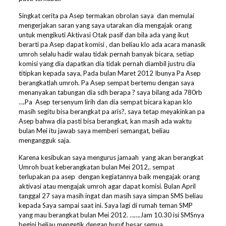
Singkat cerita pa Asep termakan obrolan saya dan memulai
mengerjakan saran yang saya utarakan dia mengajak orang
untuk mengikuti Aktivasi Otak pasif dan bila ada yang ikut
berarti pa Asep dapat komisi , dan beliau klo ada acara manasik
umroh selalu hadir walau tidak pernah banyak bicara, setiap
komisi yang dia dapatkan dia tidak pernah diambil justru dia
titipkan kepada saya, Pada bulan Maret 2012 Ibunya Pa Asep
berangkatlah umroh. Pa Asep sempat bertemu dengan saya
menanyakan tabungan dia sdh berapa ? saya bilang ada 780rb
….Pa Asep tersenyum lirih dan dia sempat bicara kapan klo
masih segitu bisa berangkat pa aris?, saya tetap meyakinkan pa
Asep bahwa dia pasti bisa berangkat, kan masih ada waktu
bulan Mei itu jawab saya memberi semangat, beliau
mengangguk saja.
Karena kesibukan saya mengurus jamaah yang akan berangkat
Umroh buat keberangkatan bulan Mei 2012,. sempat
terlupakan pa asep dengan kegiatannya baik mengajak orang
aktivasi atau mengajak umroh agar dapat komisi. Bulan April
tanggal 27 saya masih ingat dan masih saya simpan SMS beliau
kepada Saya sampai saat ini. Saya lagi di rumah teman SMP
yang mau berangkat bulan Mei 2012. …….Jam 10.30 isi SMSnya
begini beliau mengetik dengan huruf besar semua