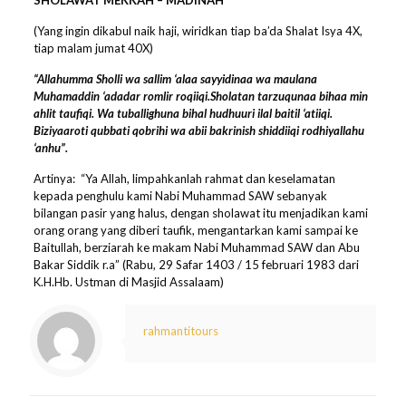
(Yang ingin dikabul naik haji, wiridkan tiap ba’da Shalat Isya 4X,
tiap malam jumat 40X)
“Allahumma Sholli wa sallim ‘alaa sayyidinaa wa maulana
Muhamaddin ‘adadar romlir roqiiqi.Sholatan tarzuqunaa bihaa min
ahlit taufiqi. Wa tuballighuna bihal hudhuuri ilal baitil ‘atiiqi.
Biziyaaroti qubbati qobrihi wa abii bakrinish shiddiiqi rodhiyallahu
‘anhu”.
Artinya: “Ya Allah, limpahkanlah rahmat dan keselamatan
kepada penghulu kami Nabi Muhammad SAW sebanyak
bilangan pasir yang halus, dengan sholawat itu menjadikan kami
orang orang yang diberi taufik, mengantarkan kami sampai ke
Baitullah, berziarah ke makam Nabi Muhammad SAW dan Abu
Bakar Siddik r.a” (Rabu, 29 Safar 1403 / 15 februari 1983 dari
K.H.Hb. Ustman di Masjid Assalaam)
rahmantitours