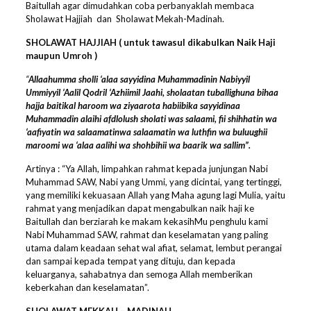
Baitullah agar dimudahkan coba perbanyaklah membaca
Sholawat Hajjiah dan Sholawat Mekah-Madinah.
SHOLAWAT HAJJIAH
( untuk tawasul dikabulkan Naik Haji
maupun Umroh )
“
Allaahumma sholli ‘alaa sayyidina Muhammadinin Nabiyyil
Ummiyyil ‘Aalil Qodril ‘Azhiimil Jaahi, sholaatan tuballighuna bihaa
hajja baitikal haroom wa ziyaarota habiibika sayyidinaa
Muhammadin alaihi afdlolush sholati was salaami, fii shihhatin wa
‘aafiyatin wa salaamatin
wa salaamatin wa luthfin wa buluughii
maroomi wa ‘alaa aalihi wa shohbihii wa baarik wa sallim”.
Artinya : “Ya Allah, limpahkan rahmat kepada junjungan Nabi
Muhammad SAW, Nabi yang Ummi, yang dicintai, yang tertinggi,
yang memiliki kekuasaan Allah yang Maha agung lagi Mulia, yaitu
rahmat yang menjadikan dapat mengabulkan naik haji ke
Baitullah dan berziarah ke makam kekasihMu penghulu kami
Nabi Muhammad SAW, rahmat dan keselamatan yang paling
utama dalam keadaan sehat wal afiat, selamat, lembut perangai
dan sampai kepada tempat yang dituju, dan kepada
keluarganya, sahabatnya dan semoga Allah memberikan
keberkahan dan keselamatan”.
SHOLAWAT MEKKAH – MADINAH